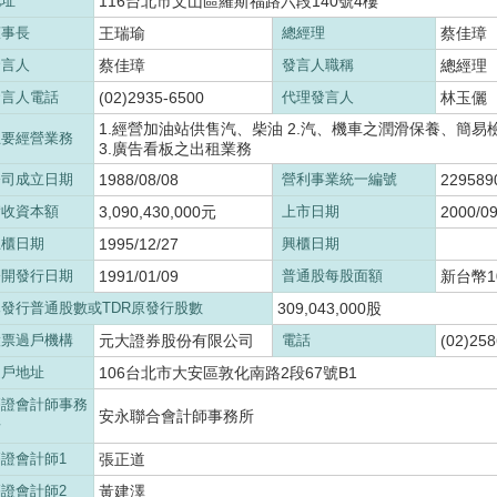
地址
116台北市文山區羅斯福路六段140號4樓
董事長
王瑞瑜
總經理
蔡佳璋
發言人
蔡佳璋
發言人職稱
總經理
發言人電話
(02)2935-6500
代理發言人
林玉儷
1.經營加油站供售汽、柴油 2.汽、機車之潤滑保養、簡
主要經營業務
3.廣告看板之出租業務
公司成立日期
1988/08/08
營利事業統一編號
229589
實收資本額
3,090,430,000元
上市日期
2000/09
上櫃日期
1995/12/27
興櫃日期
公開發行日期
1991/01/09
普通股每股面額
新台幣10
已發行普通股數或TDR原發行股數
309,043,000股
股票過戶機構
元大證券股份有限公司
電話
(02)25
過戶地址
106台北市大安區敦化南路2段67號B1
簽證會計師事務
安永聯合會計師事務所
所
證會計師1
張正道
證會計師2
黃建澤