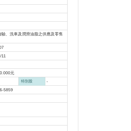
易檢驗、洗車及潤滑油脂之供應及零售
07
/11
.000元
特別股
-
86-5859