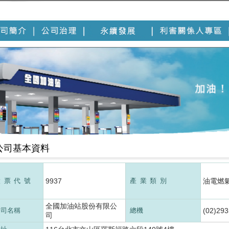
公司基本資料
股票代號
9937
產業類別
油電燃
全國加油站股份有限公
公司名稱
總機
(02)29
司