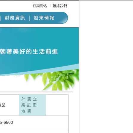
外國企
氣業
業註冊
地國
35-6500