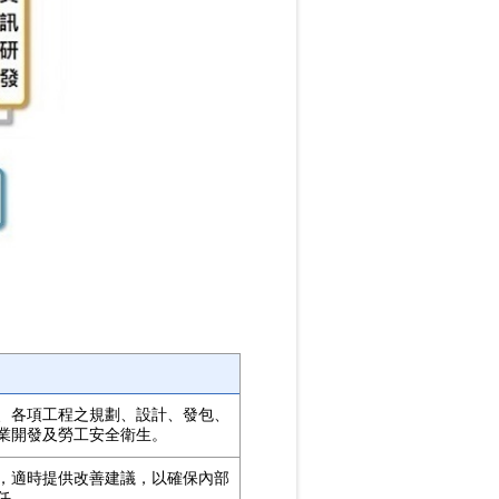
、各項工程之規劃、設計、發包、
業開發及勞工安全衛生。
，適時提供改善建議，以確保內部
任。