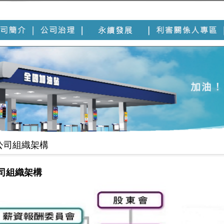
公司組織架構
司組織架構