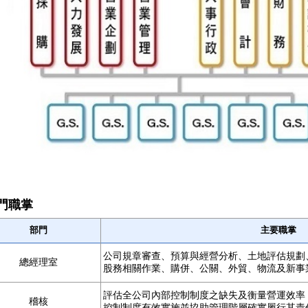
門職掌
部門
主要職掌
公司規章審查、預算與經營分析、土地評估規劃
總經理室
股務相關作業、購併、公關、外貿、物流及新事
評估全公司內部控制制度之缺失及衡量營運效率
稽核
控制制度有效實施並協助管理階層確實履行其責