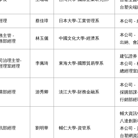
台塑尖端
經理
蔡佳璋
日本大學-工業管理系
本公司 -
本公司 -
務主管 -
林玉儷
中國文化大學-經濟系
務部經理
出納、會
建弘證券 
司治理主管-
李佩琦
東海大學-國際貿易學系
本公司 
經理室經理
總經理室
本公司 -
購部經理
游秀卿
淡江大學-財務金融系
採購部課
行銷部經
輔大資訊
八達創新科
訊部經理
劉明華
輔仁大學-資管系
本公司 -
台塑網資