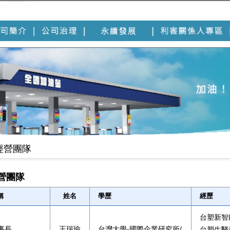
經營團隊
營團隊
稱
姓名
學歷
經歷
台塑新智
事長
王瑞瑜
台灣大學-國際企業研究所/
台塑生醫