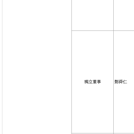
獨立董事
鄭舜仁