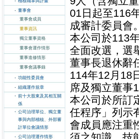
9人（含獨立董
稽核職掌與計畫
01日起至11
董事會
董事會成員
成審計委員會
董事資訊
本公司於113
獨立董事資格
全面改選，選
董事會運作情形
董事進修情形
董事長退休辭
董事會議事錄
114年12月
功能性委員會
席及獨立董事
組織運作規章
前十大股東及其相互關
本公司於所訂
係
任程序」列示
公司治理單位、獨立董
事與內部稽核、外部審
會成員應注重
計單位會議情形
須之知識、技能
公司治理運作情形